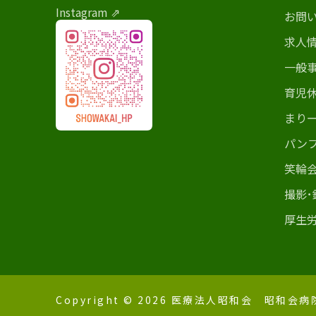
Instagram ⇗
お問
求人
一般
育児
まりー
パン
笑輪
撮影
厚生
Copyright © 2026 医療法人昭和会 昭和会病