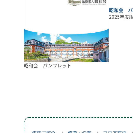
外来top
概要・沿革
入院
昭和会 パ
入院top
内科
地域連携室
フロア案内
2025年度
在宅事業部
医療療養病棟
外科
交通アクセス
在宅事業部top
看護部
回復期リハビリ
整形外科
ご意見箱
訪問看護ステー
地域包括ケア病
脳神経外科
よくあるご質問(
訪問介護事業所
皮膚科
お問い合わせ
昭和会 パンフレット
通所リハビリテ
放射線科
求人情報
居宅介護支援事
当院で行ってい
一般事業主行動
小規模多機能型
育児休業等の取
まりーごーるど
パンフレット
病院ご紹介
/
概要・沿革
/
フロア案内