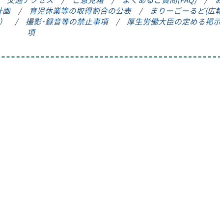
活動）
計画
/
育児休業等の取得割合の公表
/
まりーごーるど(広
禁止事項
）
/
撮影･録音等の禁止事項
/
厚生労働大臣の定める掲
項
定める掲示事項