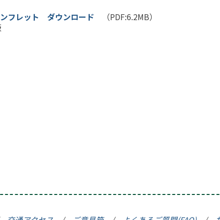
ンフレット ダウンロード
（PDF:6.2MB）
版
テーション病棟
ション
棟
FAQ)
ーション
業所
る検査
計画
居宅介護事業所 みなみ風
得割合の公表
(広報誌)
/
交通アクセス
/
ご意見箱
/
よくあるご質問(FAQ)
/