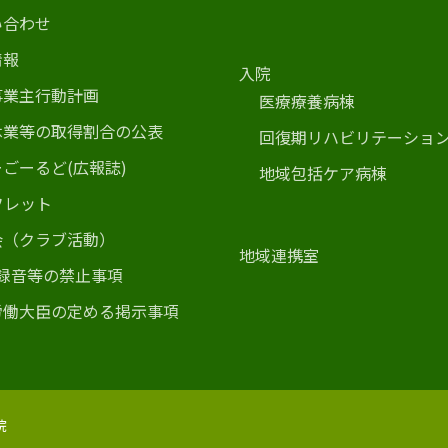
い合わせ
情報
入院
事業主行動計画
医療療養病棟
休業等の取得割合の公表
回復期リハビリテーショ
ごーるど(広報誌)
地域包括ケア病棟
フレット
会（クラブ活動）
地域連携室
･録音等の禁止事項
労働大臣の定める掲示事項
院