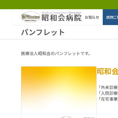
コ
ン
テ
お知らせ
病院ご
ン
ツ
パンフレット
へ
ス
キ
ッ
医療法人昭和会のパンフレットです。
プ
検
昭和会
索:
「外来診療
お知らせ
「入院診療
病院ご紹介
「在宅事業
病院ご紹介top
外来