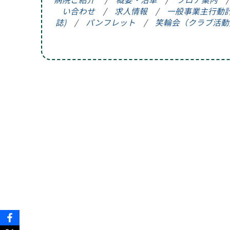
笑輪会（クラブ
い合わせ
/
求人情報
/
一般事業主行動
撮影･録音等の
誌)
/
パンフレット
/
笑輪会（クラブ活動
厚生労働大臣の