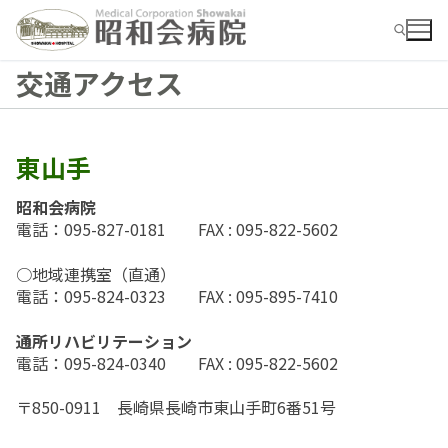
コ
ン
テ
交通アクセス
ン
ツ
検索:
へ
ス
東山手
キ
ッ
昭和会病院
プ
検
電話：095-827-0181 FAX : 095-822-5602
索:
○地域連携室（直通）
電話：095-824-0323 FAX : 095-895-7410
お知らせ
病院ご紹介
通所リハビリテーション
電話：095-824-0340 FAX : 095-822-5602
病院ご紹介top
外来
〒850-0911 長崎県長崎市東山手町6番51号
外来top
概要・沿革
入院