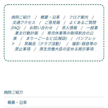
病院ご紹介
/
概要・沿革
/
フロア案内
/
交通アクセス
/
ご意見箱
/
よくあるご質問
(FAQ)
/
お問い合わせ
/
求人情報
/
一般事
業主行動計画
/
育児休業等の取得割合の公
表
/
まりーごーるど(広報誌)
/
パンフレッ
ト
/
笑輪会（クラブ活動）
/
撮影･録音等の
禁止事項
/
厚生労働大臣の定める掲示事項
病院ご紹介
概要・沿革