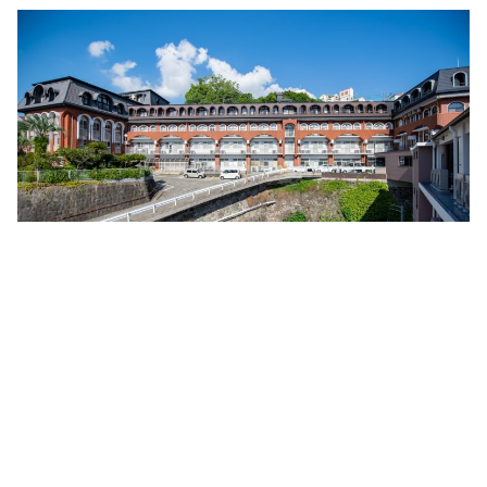
入院top
内科
地域連携室
フロア案内
在宅事業部
医療療養病棟
外科
交通アクセス
在宅事業部top
看護部
回復期リハビリテーション病棟
整形外科
ご意見箱
訪問看護ステーション
地域包括ケア病棟
脳神経外科
よくあるご質問(FAQ)
訪問介護事業所
皮膚科
お問い合わせ
通所リハビリテーション
放射線科
求人情報
居宅介護支援事業所
当院で行っている検査
一般事業主行動計画
小規模多機能型居宅介護事業所 みなみ風
育児休業等の取得割合の公表
まりーごーるど(広報誌)
パンフレット
笑輪会（クラブ活動）