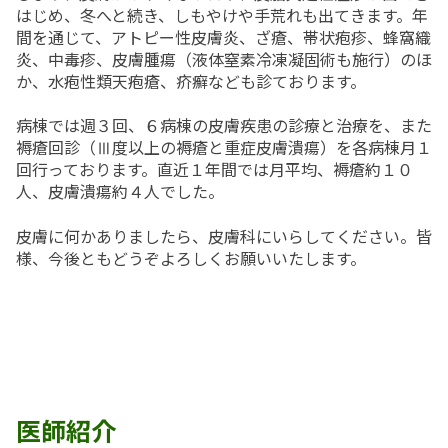
入院top
内科
地域連携室
フロア案内
はじめ、冬へと続き、しもやけや手荒れも出てきます。年
間を通じて、アトピー性皮膚炎、ざ瘡、帯状疱疹、蜂窩織
在宅事業部
医療療養病棟
外科
交通アクセス
炎、中毒疹、皮膚腫瘍（液体窒素冷凍凝固術も施行）のほ
か、水疱性類天疱瘡、疥癬なども診ております。
在宅事業部top
看護部
回復期リハビリテーション病棟
整形外科
ご意見箱
訪問看護ステーション
病棟では週３回、６病棟の皮膚疾患の診療と治療を、また
地域包括ケア病棟
脳神経外科
よくあるご質問(FAQ)
褥瘡回診（Ⅲ度以上の褥瘡と重症皮膚潰瘍）を各病棟月１
訪問介護事業所
回行っております。直近１年間では月平均、褥瘡約１０
皮膚科
お問い合わせ
人、皮膚潰瘍約４人でした。
通所リハビリテーション
放射線科
求人情報
皮膚に何かありましたら、皮膚科にいらしてください。皆
居宅介護支援事業所
当院で行っている検査
一般事業主行動計画
様、今後ともどうぞよろしくお願いいたします。
小規模多機能型居宅介護事業所 みなみ風
育児休業等の取得割合の公表
まりーごーるど(広報誌)
パンフレット
笑輪会（クラブ活動）
医師紹介