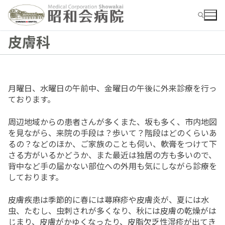
コ
ン
テ
皮膚科
ン
ツ
検索:
へ
ス
キ
月曜日、水曜日の午前中、金曜日の午後に外来診療を行っ
ッ
ております。
プ
検
周辺地域からの患者さんが多くまた、坂も多く、市内地図
索:
を見ながら、来院の手段は？歩いて？階段はどのくらいあ
るの？などのほか、ご家族のことも伺い、軟膏をつけて下
お知らせ
さる方がいるかどうか、また最近は独居の方も多いので、
背中など手の届かない部位への外用も気にしながら診療を
病院ご紹介
しております。
病院ご紹介top
外来
皮膚疾患は季節的に春には蕁麻疹や皮膚炎が、夏には水
外来top
概要・沿革
入院
虫、たむし、虫刺されが多くなり、秋には皮膚の乾燥がは
じまり、皮膚がかゆくなったり、皮脂欠乏性湿疹が出てき