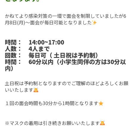
入院top
内科
地域連携室
フロア案内
在宅事業部
医療療養病棟
外科
交通アクセス
かねてより感染対策の一環で面会を制限していましたが6
月8日(月)〜面会が毎日可能となりました
在宅事業部top
看護部
回復期リハビリテーション病棟
整形外科
ご意見箱
訪問看護ステーション
地域包括ケア病棟
脳神経外科
よくあるご質問(FAQ)
時間
： 14:00~17:00
人数： 4人まで
訪問介護事業所
皮膚科
お問い合わせ
回数
： 毎日可（ 土日祝は予約制）
時間
： 60分以内（小学生同伴の方は30分以
通所リハビリテーション
放射線科
求人情報
内）
居宅介護支援事業所
当院で行っている検査
一般事業主行動計画
土日祝は予約制となりますのでご理解のほどよろしくお願
小規模多機能型居宅介護事業所 みなみ風
育児休業等の取得割合の公表
いいたします
まりーごーるど(広報誌)
１回の面会時間も30分から1時間となります
パンフレット
※マスクの着用は引き続きお願いいたします
笑輪会（クラブ活動）