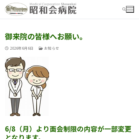
コ
ン
テ
ン
ツ
御来院の皆様へお願い。
検索:
へ
ス
2026年6月6日
お知らせ
キ
ッ
プ
検
索:
お知らせ
病院ご紹介
病院ご紹介top
外来
6/8（月）より面会制限の内容が一部変更
外来top
概要・沿革
入院
となります。