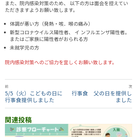
撮影･録音等の禁止事項
また、院内感染対策のため、 以下の方は面会を控えてい
ただきますようお願い致します。
厚生労働大臣の定める掲示事項
体調が悪い方（発熱・咳．喉の痛み）
新型コロナウイルス陽性者、 イ ンフルエンザ陽性者。
またはご家族に陽性者がおられる方
未就学児の方
院内感染対策へのご協力を宜しくお願い致します。
投
前
次
稿
前
5/5（火）こどもの日に
次
行事食 父の日を提供し
ナ
の
行事食提供しました
の
ました
投
投
ビ
稿:
稿:
ゲ
関連投稿
ー
シ