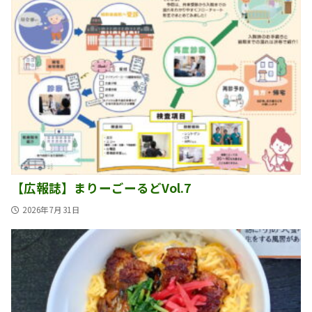
ョ
ン
【広報誌】まりーごーるどVol.7
2026年7月31日