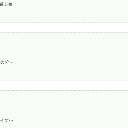
活動）
最も長…
禁止事項
定める掲示事項
その分…
デイケ…