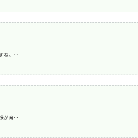
すね。…
様が育…