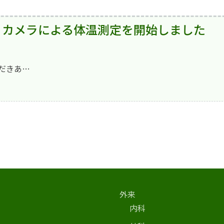
ィカメラによる体温測定を開始しました
だきあ…
外来
内科