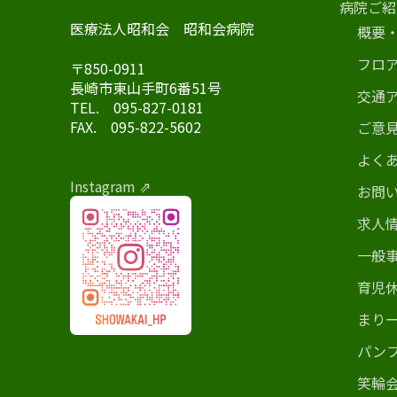
送
病院ご紹
医療法人昭和会 昭和会病院
概要
り
フロ
〒850-0911
長崎市東山手町6番51号
交通
TEL. 095-827-0181
FAX. 095-822-5602
ご意
よくあ
Instagram ⇗
お問
求人
一般
育児
まりー
パン
笑輪