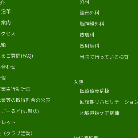
外科
介
・沿革
整形外科
ア案内
脳神経外科
アクセス
皮膚科
見箱
放射線科
るご質問(FAQ)
当院で行っている検査
い合わせ
情報
入院
事業主行動計画
医療療養病棟
休業等の取得割合の公表
回復期リハビリテーショ
ごーるど(広報誌)
地域包括ケア病棟
フレット
会（クラブ活動）
地域連携室