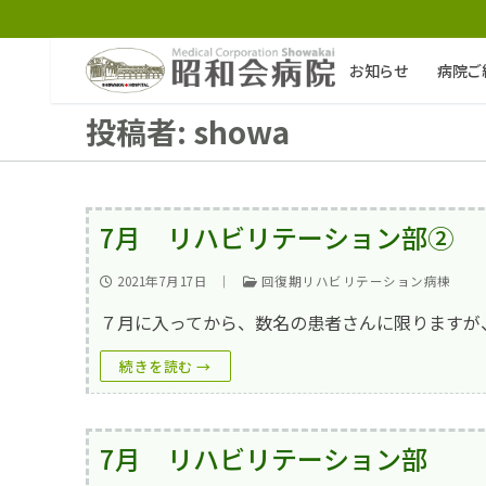
コ
ン
テ
お知らせ
病院ご
ン
ツ
投稿者:
showa
へ
ス
キ
ッ
プ
7月 リハビリテーション部②
検
2021年7月17日
｜
回復期リハビリテーション病棟
索:
７月に入ってから、数名の患者さんに限りますが
お知らせ
続きを読む →
病院ご紹介
病院ご紹介top
外来
7月 リハビリテーション部