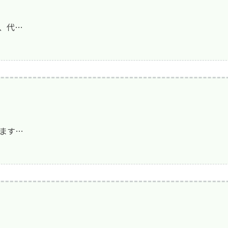
、代…
テーション病棟
ション
棟
FAQ)
ーション
ます…
業所
る検査
計画
居宅介護事業所 みなみ風
得割合の公表
(広報誌)