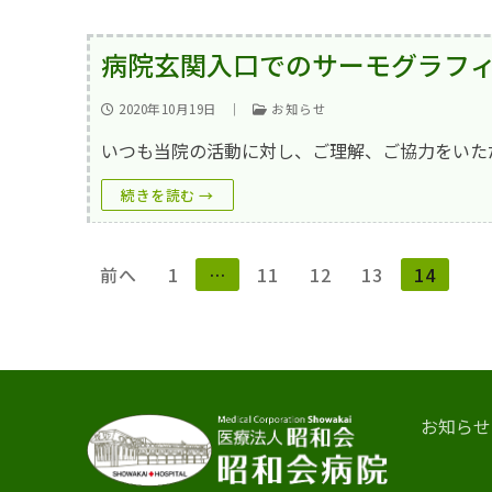
病院玄関入口でのサーモグラフ
2020年10月19日
｜
お知らせ
いつも当院の活動に対し、ご理解、ご協力をいた
続きを読む →
投
前へ
1
…
11
12
13
14
稿
の
ペ
ー
お知らせ
ジ