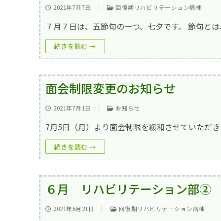
外来top
概要・沿革
入院
2021年7月7日
｜
回復期リハビリテーション病棟
入院top
内科
地域連携室
フロア案内
７月７日は、五節句の一つ、七夕です。 節句とは
在宅事業部
医療療養病棟
外科
交通アクセス
続きを読む →
在宅事業部top
看護部
回復期リハビリ
整形外科
ご意見箱
訪問看護ステー
地域包括ケア病
脳神経外科
よくあるご質問(
面会制限変更のお知らせ
訪問介護事業所
皮膚科
お問い合わせ
2021年7月1日
｜
お知らせ
通所リハビリテ
放射線科
求人情報
7月5日（月）より面会制限を緩和させていただき
居宅介護支援事
当院で行ってい
一般事業主行動
続きを読む →
小規模多機能型
育児休業等の取
まりーごーるど
６月 リハビリテーション部②
パンフレット
2021年6月21日
｜
回復期リハビリテーション病棟