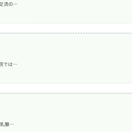
活動）
交流の…
禁止事項
定める掲示事項
院では…
・乳腺…