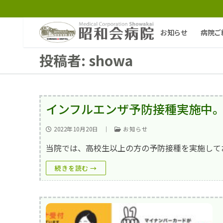
コ
ン
テ
お知らせ
病院ご
ン
ツ
投稿者:
showa
へ
ス
キ
ッ
プ
インフルエンザ予防接種実施中
検
2022年10月20日
｜
お知らせ
索:
当院では、高校生以上の方の予防接種を実施して
お知らせ
続きを読む →
病院ご紹介
病院ご紹介top
外来