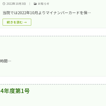
2022年10月3日
｜
お知らせ
当院では2022年10月よりマイナンバーカードを保…
続きを読む →
テーション病棟
ション
棟
FAQ)
ーション
付時間…
業所
る検査
計画
居宅介護事業所 みなみ風
得割合の公表
(広報誌)
4年度第1号