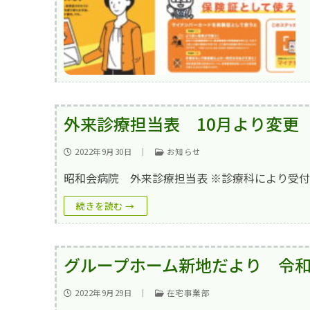
外来top
概要・沿革
入院
入院top
内科
地域連携室
フロア案内
在宅事業部
医療療養病棟
外科
交通アクセス
在宅事業部top
看護部
回復期リハビリ
整形外科
ご意見箱
訪問看護ステー
地域包括ケア病
脳神経外科
よくあるご質問(
外来診療担当表 10月より変更
訪問介護事業所
皮膚科
お問い合わせ
2022年9月30日
｜
お知らせ
通所リハビリテ
放射線科
求人情報
昭和会病院 外来診療担当表 ※診療科により受
居宅介護支援事
当院で行ってい
一般事業主行動
続きを読む →
小規模多機能型
育児休業等の取
まりーごーるど
グループホーム新地だより 令和
パンフレット
2022年9月29日
｜
在宅事業部