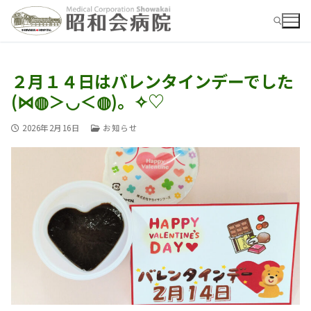
コ
ン
テ
ン
ツ
２月１４日はバレンタインデーでした
検索:
へ
(⋈◍＞◡＜◍)。✧♡
ス
キ
ッ
2026年2月16日
お知らせ
プ
検
索:
お知らせ
病院ご紹介
病院ご紹介top
外来
外来top
概要・沿革
入院