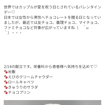
入院top
内科
地域連携室
フロア案内
世界ではカップルが愛を祝う日とされているバレンタイン
在宅事業部
医療療養病棟
外科
交通アクセス
デー♡
日本では女性から男性へチョコレートを贈る日となってい
在宅事業部top
看護部
回復期リハビリテーション病棟
整形外科
ご意見箱
ましたが、最近では友チョコ、義理チョコ、マイチョコ、
ファミチョコなど対象が広がっていますね（ ＾ω
訪問看護ステーション
地域包括ケア病棟
脳神経外科
よくあるご質問(FAQ)
＾）・・・
訪問介護事業所
皮膚科
お問い合わせ
通所リハビリテーション
放射線科
求人情報
居宅介護支援事業所
当院で行っている検査
一般事業主行動計画
2/14の献立です。栄養科から患者様へ気持ちを込めて♡
小規模多機能型居宅介護事業所 みなみ風
育児休業等の取得割合の公表
米飯
えびのクリームチャウダー
まりーごーるど(広報誌)
ロールキャベツ
きゅうりのサラダ
パンフレット
チョコプリン
笑輪会（クラブ活動）