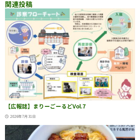
ゲ
関連投稿
ー
シ
ョ
ン
【広報誌】まりーごーるどVol.7
2026年7月31日