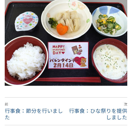
撮影･録音等の禁止事項
厚生労働大臣の定める掲示事項
投
前
次
稿
前
行事食：節分を行いまし
次
行事食：ひな祭りを提供
ナ
の
た
の
しました
投
投
ビ
稿:
稿: