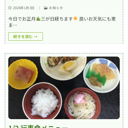
2026年1月3日
｜
お知らせ
今日でお正月
三が日経ちます
良いお天気にも恵
ま…
続きを読む →
1/2 行事食メニュー