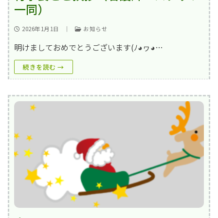
一同）
2026年1月1日
｜
お知らせ
明けましておめでとうございます(⁠ﾉ⁠◕⁠ヮ⁠◕⁠…
続きを読む →