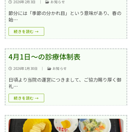
入院top
内科
地域連携室
フロア案内
2026年2月3日
｜
お知らせ
節分には「季節の分かれ目」という意味があり、春の
在宅事業部
医療療養病棟
外科
交通アクセス
始…
在宅事業部top
看護部
回復期リハビリテーション病棟
整形外科
ご意見箱
続きを読む →
訪問看護ステーション
地域包括ケア病棟
脳神経外科
よくあるご質問(FAQ)
訪問介護事業所
皮膚科
お問い合わせ
4月1日～の診療体制表
通所リハビリテーション
放射線科
求人情報
2026年1月30日
｜
お知らせ
居宅介護支援事業所
当院で行っている検査
一般事業主行動計画
日頃より当院の運営につきまして、ご協力賜り厚く御
小規模多機能型居宅介護事業所 みなみ風
礼…
育児休業等の取得割合の公表
まりーごーるど(広報誌)
続きを読む →
パンフレット
笑輪会（クラブ活動）