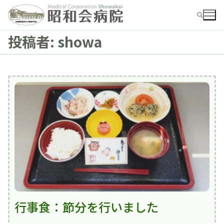
コ
ン
テ
投稿者:
showa
ン
ツ
検索:
へ
ス
キ
ッ
プ
検
索:
お知らせ
病院ご紹介
病院ご紹介top
外来
行事食：節分を行いました
外来top
概要・沿革
入院