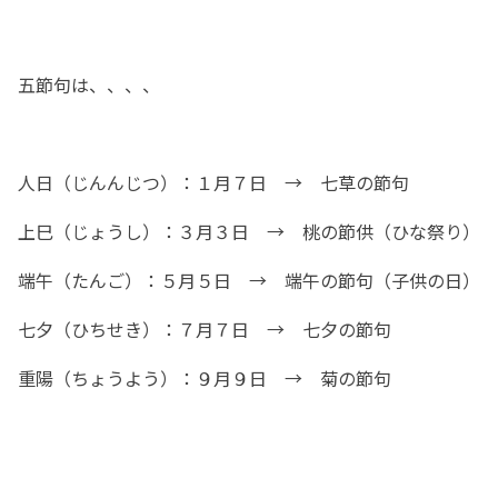
入院top
内科
地域連携室
フロア案内
在宅事業部
医療療養病棟
外科
交通アクセス
五節句は、、、、
在宅事業部top
看護部
回復期リハビリテーション病棟
整形外科
ご意見箱
訪問看護ステーション
地域包括ケア病棟
脳神経外科
よくあるご質問(FAQ)
人日（じんんじつ）：１月７日 → 七草の節句
訪問介護事業所
皮膚科
お問い合わせ
通所リハビリテーション
上巳（じょうし）：３月３日 → 桃の節供（ひな祭り）
放射線科
求人情報
居宅介護支援事業所
当院で行っている検査
端午（たんご）：５月５日 → 端午の節句（子供の日）
一般事業主行動計画
小規模多機能型居宅介護事業所 みなみ風
育児休業等の取得割合の公表
七夕（ひちせき）：７月７日 → 七夕の節句
まりーごーるど(広報誌)
重陽（ちょうよう）：９月９日 → 菊の節句
パンフレット
笑輪会（クラブ活動）