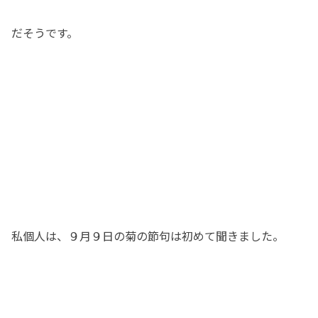
撮影･録音等の禁止事項
だそうです。
厚生労働大臣の定める掲示事項
私個人は、９月９日の菊の節句は初めて聞きました。