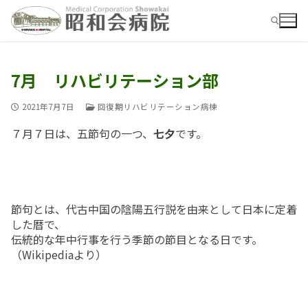
コ
ン
テ
ン
ツ
7月 リハビリテーション部
検索:
へ
ス
2021年7月7日
回復期リハビリテーション病棟
キ
ッ
７月７日は、五節句の一つ、
七夕
です。
プ
検
索:
お知らせ
節句とは、代古中国の陰陽五行説を由来として日本に定着
した暦で、
病院ご紹介
伝統的な年中行事を行う季節の節目となる日です。
（Wikipediaより）
病院ご紹介top
外来
外来top
概要・沿革
入院