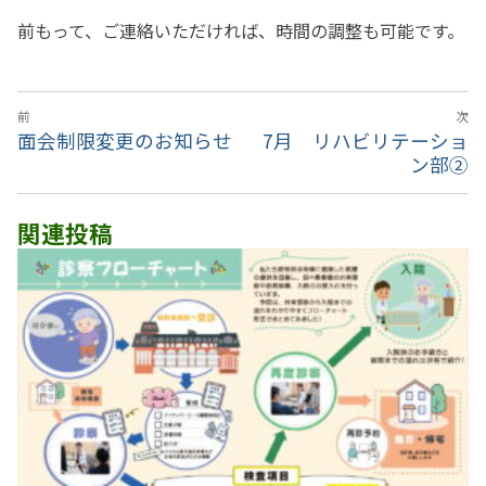
前もって、ご連絡いただければ、時間の調整も可能です。
投
前
次
稿
前
面会制限変更のお知らせ
次
7月 リハビリテーショ
ナ
の
の
ン部②
投
投
ビ
稿:
稿:
ゲ
関連投稿
ー
シ
ョ
ン