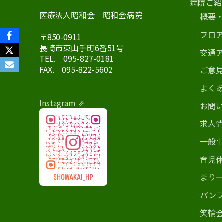
外来top
概要・沿革
入院
病院ご紹
医療法人昭和会 昭和会病院
概要
入院top
内科
地域連携室
フロア案内
フロ
〒850-0911
在宅事業部
医療療養病棟
外科
交通アクセス
長崎市東山手町6番51号
交通
TEL. 095-827-0181
在宅事業部top
看護部
回復期リハビリ
整形外科
ご意見箱
FAX. 095-822-5602
ご意
訪問看護ステー
地域包括ケア病
脳神経外科
よくあるご質問(
よくあ
訪問介護事業所
皮膚科
お問い合わせ
Instagram ⇗
お問
通所リハビリテ
放射線科
求人情報
求人
居宅介護支援事
一般
当院で行ってい
一般事業主行動
育児
小規模多機能型
育児休業等の取
まりー
まりーごーるど
パン
パンフレット
笑輪