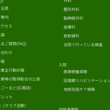
外科
介
・沿革
整形外科
ア案内
脳神経外科
アクセス
皮膚科
テーション病棟
見箱
放射線科
ション
棟
FAQ)
るご質問(FAQ)
当院で行っている検査
い合わせ
ーション
情報
入院
業所
事業主行動計画
る検査
計画
医療療養病棟
休業等の取得割合の公表
居宅介護事業所 みなみ風
回復期リハビリテーショ
得割合の公表
ごーるど(広報誌)
地域包括ケア病棟
(広報誌)
フレット
会（クラブ活動）
地域連携室