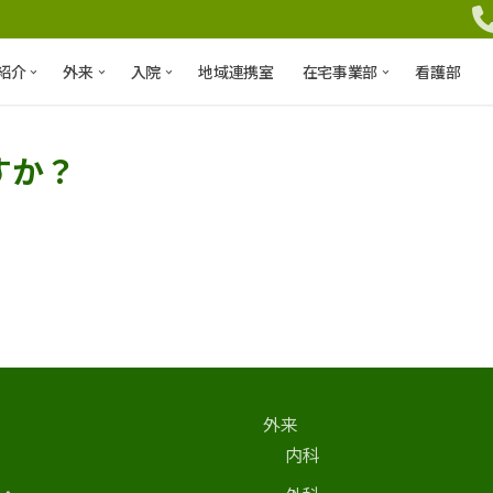
紹介
外来
入院
地域連携室
在宅事業部
看護部
すか？
外来
内科