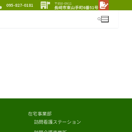
〒850-0911
095-827-0181
長崎市東山手町6番51号
検索:
在宅事業部
訪問看護ステーション