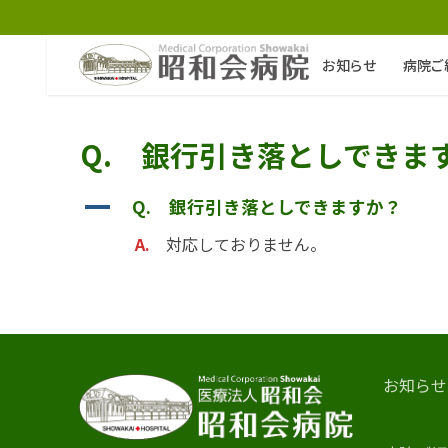
コ
ン
テ
お知らせ
病院ご
ン
ツ
へ
ス
Q. 銀行引き落としできま
キ
ッ
A
Q. 銀行引き落としできますか？
プ
A.
対応しておりません。
検
索:
お知らせ
病院ご紹介
お知らせ
病院ご紹介top
外来