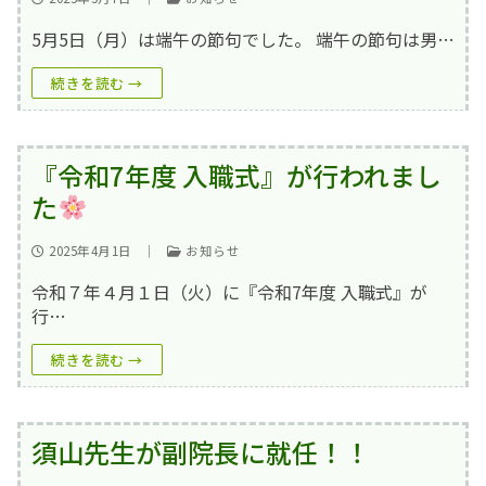
撮影･録音等の禁止事項
5月5日（月）は端午の節句でした。 端午の節句は男…
厚生労働大臣の定める掲示事項
続きを読む →
『令和7年度 入職式』が行われまし
た
2025年4月1日
｜
お知らせ
令和７年４月１日（火）に『令和7年度 入職式』が
行…
続きを読む →
須山先生が副院長に就任！！