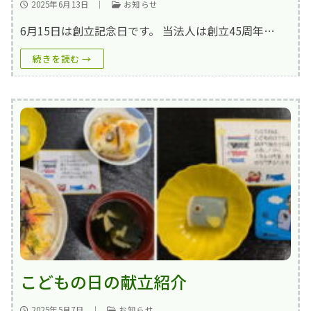
入院top
内科
地域連携室
フロア案内
2025年6月13日
｜
お知らせ
6月15日は創立記念日です。 当法人は創立45周年…
在宅事業部
医療療養病棟
外科
交通アクセス
在宅事業部top
看護部
続きを読む →
回復期リハビリテーション病棟
整形外科
ご意見箱
訪問看護ステーション
地域包括ケア病棟
脳神経外科
よくあるご質問(FAQ)
訪問介護事業所
皮膚科
お問い合わせ
通所リハビリテーション
放射線科
求人情報
居宅介護支援事業所
当院で行っている検査
一般事業主行動計画
小規模多機能型居宅介護事業所 みなみ風
育児休業等の取得割合の公表
まりーごーるど(広報誌)
パンフレット
こどもの日の献立紹介
笑輪会（クラブ活動）
2025年5月7日
｜
お知らせ