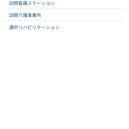
訪問看護ステーション
訪問介護事業所
通所リハビリテーション
居宅介護支援事業所
小規模多機能型居宅介護事業所 みなみ風
看護部