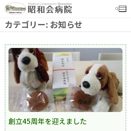
コ
ン
テ
カテゴリー:
お知らせ
ン
ツ
検索:
へ
ス
キ
ッ
プ
検
索:
お知らせ
病院ご紹介
病院ご紹介top
外来
創立45周年を迎えました
外来top
概要・沿革
入院