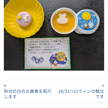
撮影･録音等の禁止事項
厚生労働大臣の定める掲示事項
投
前
次
稿
前
秋分の日のお食事を紹介
次
10/31ハロウィンの献立
ナ
の
します
の
です
投
投
ビ
稿:
稿: