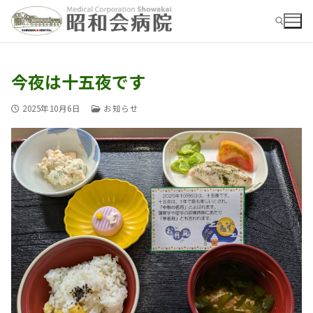
コ
ン
テ
ン
ツ
今夜は十五夜です
検索:
へ
ス
2025年10月6日
お知らせ
キ
ッ
プ
検
索:
お知らせ
病院ご紹介
病院ご紹介top
外来
外来top
概要・沿革
入院