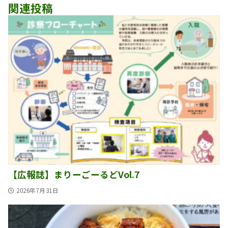
ゲ
関連投稿
ー
シ
ョ
ン
【広報誌】まりーごーるどVol.7
2026年7月31日