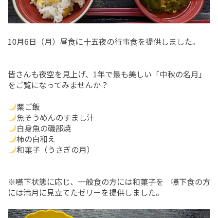
入院top
内科
地域連携室
フロア案内
在宅事業部
医療療養病棟
外科
交通アクセス
在宅事業部top
10月6日（月）昼食に十五夜の行事食を提供しました。
看護部
回復期リハビリテーション病棟
整形外科
ご意見箱
訪問看護ステーション
地域包括ケア病棟
脳神経外科
よくあるご質問(FAQ)
皆さんも夜空を見上げ、1年で最も美しい「中秋の名月」
訪問介護事業所
皮膚科
お問い合わせ
をご覧になってみませんか？
通所リハビリテーション
放射線科
求人情報
栗ご飯
魚そうめんのすまし汁
居宅介護支援事業所
当院で行っている検査
一般事業主行動計画
白身魚の磯部焼
柿の白和え
小規模多機能型居宅介護事業所 みなみ風
育児休業等の取得割合の公表
和菓子（うさぎの月）
まりーごーるど(広報誌)
※嚥下状態に応じ、一般食の方には和菓子を 嚥下食の方
パンフレット
には満月に見立てたゼリーを提供しました。
笑輪会（クラブ活動）